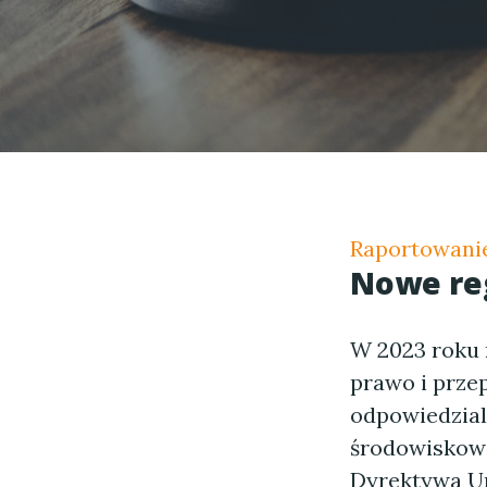
Raportowani
Nowe reg
W 2023 roku 
prawo i przep
odpowiedzial
środowiskowej
Dyrektywa U