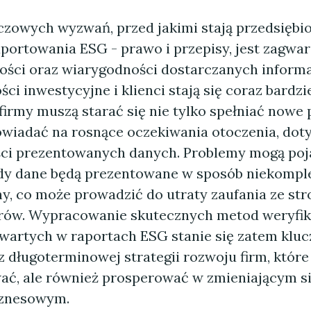
czowych wyzwań, przed jakimi stają przedsiębi
aportowania ESG - prawo i przepisy, jest zagwa
ości oraz wiarygodności dostarczanych informa
ści inwestycyjne i klienci stają się coraz bardzi
irmy muszą starać się nie tylko spełniać nowe p
wiadać na rosnące oczekiwania otoczenia, dot
ci prezentowanych danych. Problemy mogą poj
dy dane będą prezentowane w sposób niekomple
ny, co może prowadzić do utraty zaufania ze str
rów. Wypracowanie skutecznych metod weryfika
awartych w raportach ESG stanie się zatem klu
z długoterminowej strategii rozwoju firm, które
wać, ale również prosperować w zmieniającym s
iznesowym.