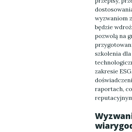
przepisy, prz
dostosowania
wyzwaniom z
będzie wdroż
pozwolą na g
przygotowani
szkolenia dl
technologicz
zakresie ESG
doświadczeni
raportach, c
reputacyjnym
Wyzwania
wiarygo