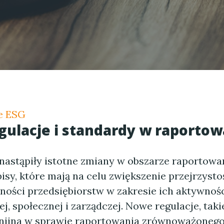
e ESG
ulacje i standardy w raportow
nastąpiły istotne zmiany w obszarze raportowa
isy, które mają na celu zwiększenie przejrzystoś
ności przedsiębiorstw w zakresie ich aktywnoś
, społecznej i zarządczej. Nowe regulacje, taki
nijna w sprawie raportowania zrównoważonego