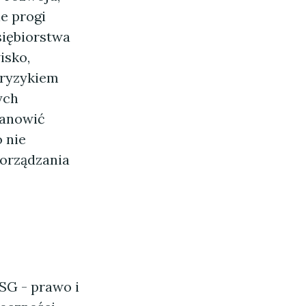
e progi
siębiorstwa
isko,
 ryzykiem
ych
tanowić
 nie
orządzania
SG - prawo i