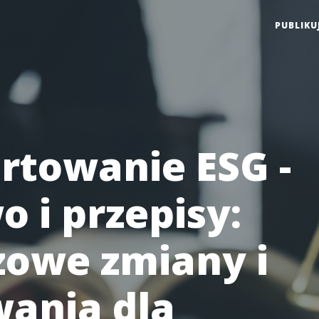
PUBLIKU
rtowanie ESG -
o i przepisy:
zowe zmiany i
ania dla