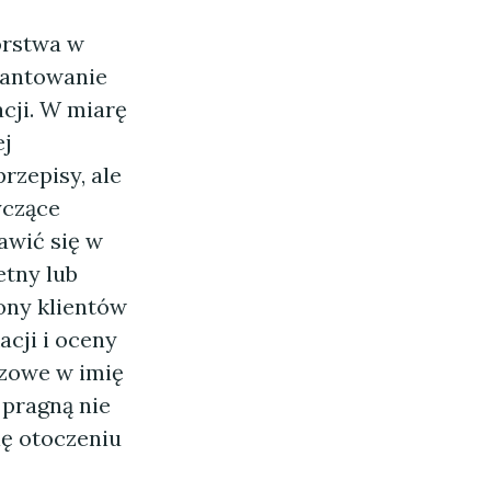
orstwa w
rantowanie
cji. W miarę
ej
rzepisy, ale
yczące
awić się w
tny lub
ony klientów
cji i oceny
czowe w imię
 pragną nie
ię otoczeniu