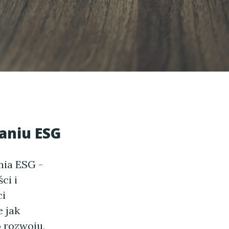
aniu ESG
nia ESG -
ci i
ci
e jak
 rozwoju,