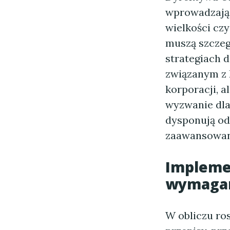
wprowadzają 
wielkości cz
muszą szczeg
strategiach 
związanym z 
korporacji, 
wyzwanie dla
dysponują od
zaawansowan
Impleme
wymaga
W obliczu ro