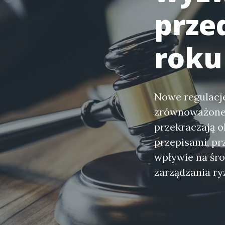
prze
roku
Nowe regulacje
zrównoważoneg
przekraczają o
przepisami, p
wpływie na śro
zarządzania r