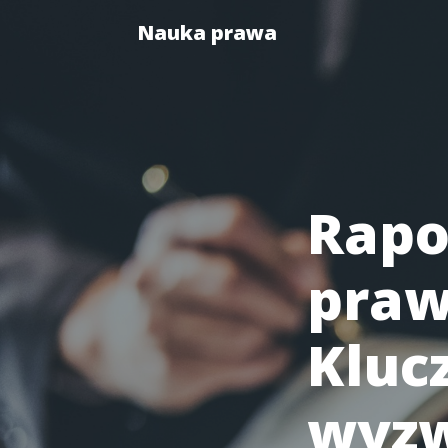
Nauka prawa
Rapo
praw
Kluc
wyzw