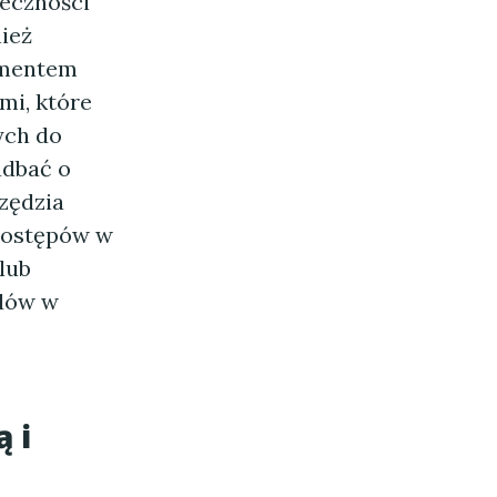
ieczności
ież
ementem
mi, które
ych do
adbać o
zędzia
postępów w
lub
ędów w
 i