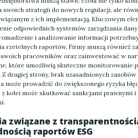
edsiębiorstwa muszą stawić czoła nie tylko kon
 swoich strategii do nowych regulacji, ale równ
wiązanym z ich implementacją. Kluczowym el
enie odpowiednich systemów zarządzania dany
romadzenie i analizowanie informacji potrzebn
a rzetelnych raportów. Firmy muszą również z
a swoich pracowników oraz zainwestować w nar
ne, które umożliwią skuteczne monitorowanie 
. Z drugiej strony, brak uzasadnionych zasobów 
a może prowadzić do zwiększonego ryzyka bł
o z kolei może skutkować sankcjami prawnymi i
i.
 związane z transparentnością
dnością raportów ESG