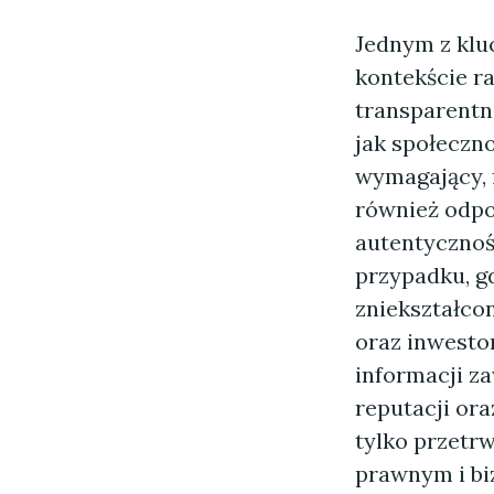
Jednym z klu
kontekście r
transparentn
jak społeczno
wymagający, f
również odpo
autentycznoś
przypadku, g
zniekształco
oraz inwesto
informacji z
reputacji ora
tylko przetr
prawnym i b