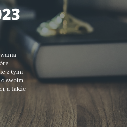
023
owania
óre
ie z tymi
ć o swoim
i, a także