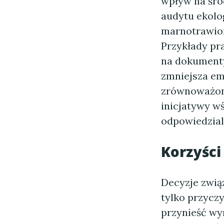
wpływ na śro
audytu ekolo
marnotrawion
Przykłady pr
na dokumenty
zmniejsza em
zrównoważone
inicjatywy w
odpowiedzial
Korzyści
Decyzje zwią
tylko przyczy
przynieść wy