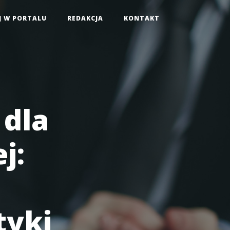
J W PORTALU
REDAKCJA
KONTAKT
 dla
j:
tyki