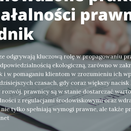
iałalności prawn
dnik
ze odgrywają kluczową rolę w propagowaniu pr
dpowiedzialnością ekologiczną, zarówno w zakr
jak i w pomaganiu klientom w zrozumieniu ich w
zisiejszych czasach, gdy coraz większy nacisk k
rozwój, prawnicy są w stanie dostarczać wart
dności z regulacjami środowiskowymi oraz wdr
e nie tylko spełniają wymogi prawne, ale także p
anet