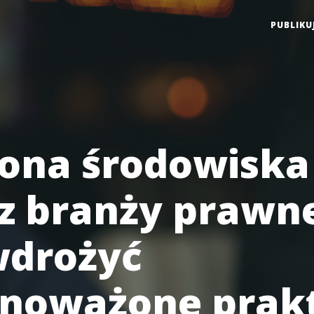
PUBLIKU
ona środowiska
 z branży prawne
wdrożyć
noważone prak