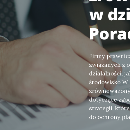
w dz
Pora
Firmy prawnic
związanych z o
działalności, 
środowisko W d
zrównoważony 
dotyczące zgo
strategii, któr
do ochrony pl