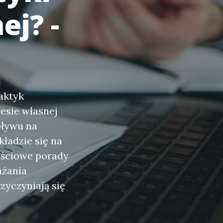
ej? -
aktyk
esie własnej
pływu na
ładzie się na
ościowe porady
ażania
rzyczyniają się