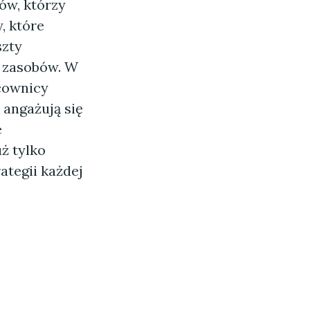
ów, którzy
, które
szty
z zasobów. W
acownicy
 angażują się
e
ż tylko
ategii każdej