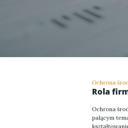
Ochrona środ
Rola fir
Ochrona środo
palącym tema
kształtowani