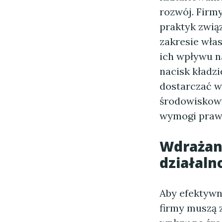
rozwój. Firm
praktyk zwią
zakresie włas
ich wpływu n
nacisk kładz
dostarczać w
środowiskowym
wymogi prawne
Wdrażan
działaln
Aby efektywn
firmy muszą 