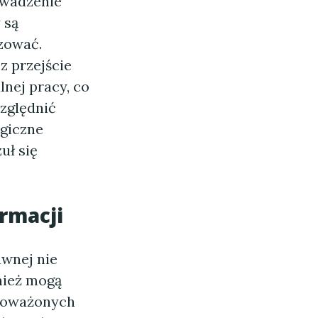
owadzenie
 są
izować.
z przejście
nej pracy, co
zględnić
giczne
uł się
ormacji
awnej nie
wnież mogą
wnoważonych