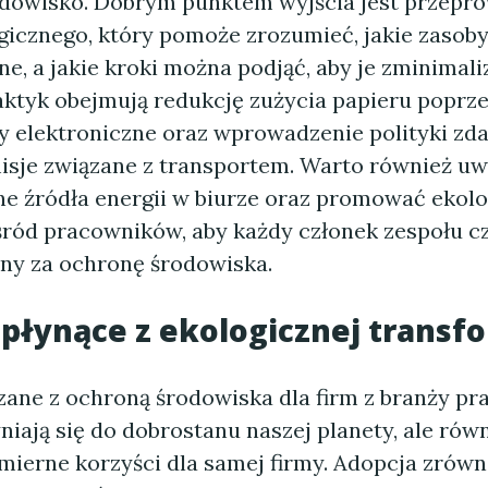
dowisko. Dobrym punktem wyjścia jest przepr
gicznego, który pomoże zrozumieć, jakie zasoby
e, a jakie kroki można podjąć, aby je zminimal
aktyk obejmują redukcję zużycia papieru poprze
 elektroniczne oraz wprowadzenie polityki zdal
isje związane z transportem. Warto również uw
 źródła energii w biurze oraz promować ekolo
śród pracowników, aby każdy członek zespołu cz
ny za ochronę środowiska.
 płynące z ekologicznej transf
zane z ochroną środowiska dla firm z branży pr
niają się do dobrostanu naszej planety, ale ró
mierne korzyści dla samej firmy. Adopcja zró