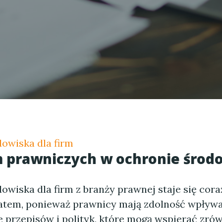
owiska dla firm
m prawniczych w ochronie środ
wiska dla firm z branży prawnej staje się cora
tem, ponieważ prawnicy mają zdolność wpływa
e przepisów i polityk, które mogą wspierać zr