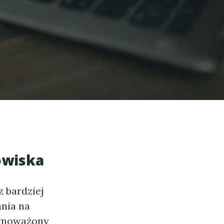
owiska
z bardziej
nia na
ównoważony