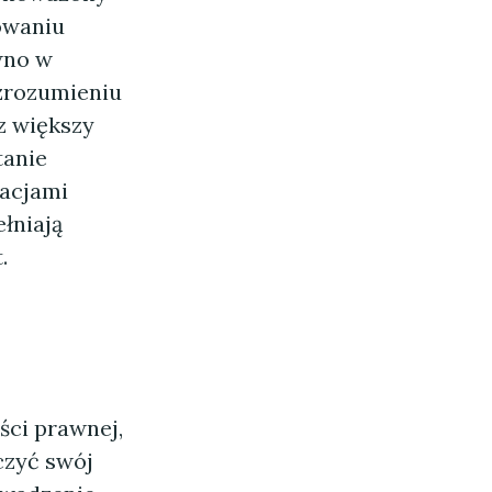
owaniu
wno w
 zrozumieniu
z większy
tanie
lacjami
łniają
.
ści prawnej,
czyć swój