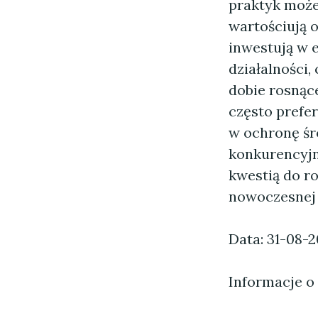
praktyk może
wartościują 
inwestują w 
działalności,
dobie rosnąc
często prefer
w ochronę śr
konkurencyjn
kwestią do r
nowoczesnej 
Data: 31-08-
Informacje o