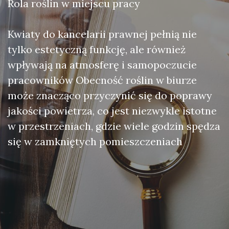
Rola roślin w miejscu pracy
Kwiaty do kancelarii prawnej pełnią nie
tylko estetyczną funkcję, ale również
wpływają na atmosferę i samopoczucie
pracowników Obecność roślin w biurze
może znacząco przyczynić się do poprawy
jakości powietrza, co jest niezwykle istotne
w przestrzeniach, gdzie wiele godzin spędza
się w zamkniętych pomieszczeniach