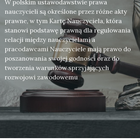
W polskim ustawodawstwie prawa
nauczycieli są określone przez różne akty
prawne, w tym Kartę Nauczyciela, która
stanowi podstawę prawną dla regulowania
relacji między nauczycielami a
pracodawcami Nauczyciele mają prawo do
poszanowania swojej godności oraz do
tworzenia warunków sprzyjających
rozwojowi zawodowemu